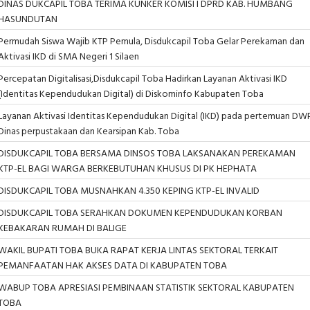
DINAS DUKCAPIL TOBA TERIMA KUNKER KOMISI I DPRD KAB. HUMBANG
HASUNDUTAN
Permudah Siswa Wajib KTP Pemula, Disdukcapil Toba Gelar Perekaman dan
Aktivasi IKD di SMA Negeri 1 Silaen
Percepatan Digitalisasi,Disdukcapil Toba Hadirkan Layanan Aktivasi IKD
(Identitas Kependudukan Digital) di Diskominfo Kabupaten Toba
Layanan Aktivasi Identitas Kependudukan Digital (IKD) pada pertemuan DW
Dinas perpustakaan dan Kearsipan Kab. Toba
DISDUKCAPIL TOBA BERSAMA DINSOS TOBA LAKSANAKAN PEREKAMAN
KTP-EL BAGI WARGA BERKEBUTUHAN KHUSUS DI PK HEPHATA
DISDUKCAPIL TOBA MUSNAHKAN 4.350 KEPING KTP-EL INVALID
DISDUKCAPIL TOBA SERAHKAN DOKUMEN KEPENDUDUKAN KORBAN
KEBAKARAN RUMAH DI BALIGE
WAKIL BUPATI TOBA BUKA RAPAT KERJA LINTAS SEKTORAL TERKAIT
PEMANFAATAN HAK AKSES DATA DI KABUPATEN TOBA
WABUP TOBA APRESIASI PEMBINAAN STATISTIK SEKTORAL KABUPATEN
TOBA