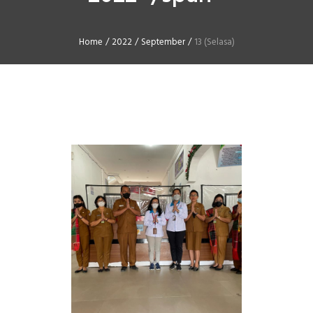
Home
/
2022
/
September
/
13 (Selasa)